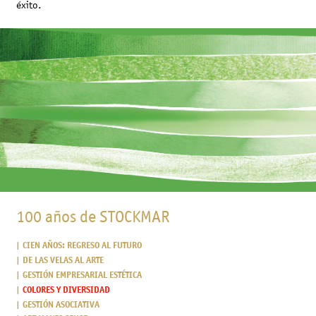
éxito.
100 años de STOCKMAR
CIEN AÑOS: REGRESO AL FUTURO
DE LAS VELAS AL ARTE
GESTIÓN EMPRESARIAL ESTÉTICA
COLORES Y DIVERSIDAD
GESTIÓN ASOCIATIVA