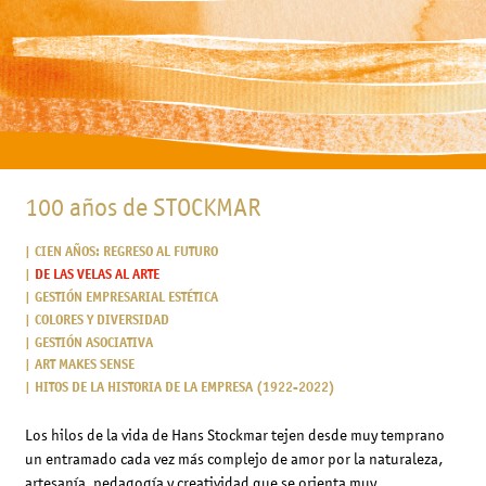
100 años de STOCKMAR
CIEN AÑOS: REGRESO AL FUTURO
DE LAS VELAS AL ARTE
GESTIÓN EMPRESARIAL ESTÉTICA
COLORES Y DIVERSIDAD
GESTIÓN ASOCIATIVA
ART MAKES SENSE
HITOS DE LA HISTORIA DE LA EMPRESA (1922-2022)
Los hilos de la vida de Hans Stockmar tejen desde muy temprano
un entramado cada vez más complejo de amor por la naturaleza,
artesanía, pedagogía y creatividad que se orienta muy