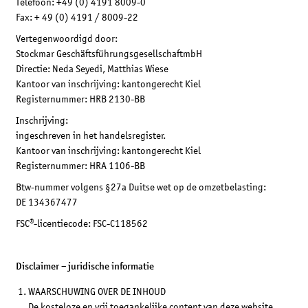
Telefoon: +49 (0) 4191 8009-0
Fax: + 49 (0) 4191 / 8009-22
Vertegenwoordigd door:
Stockmar GeschäftsführungsgesellschaftmbH
Directie: Neda Seyedi, Matthias Wiese
Kantoor van inschrijving: kantongerecht Kiel
Registernummer: HRB 2130-BB
Inschrijving:
ingeschreven in het handelsregister.
Kantoor van inschrijving: kantongerecht Kiel
Registernummer: HRA 1106-BB
Btw-nummer volgens §27a Duitse wet op de omzetbelasting:
DE 134367477
FSC®-licentiecode: FSC-C118562
Disclaimer – juridische informatie
WAARSCHUWING OVER DE INHOUD
De kosteloze en vrij toegankelijke content van deze website