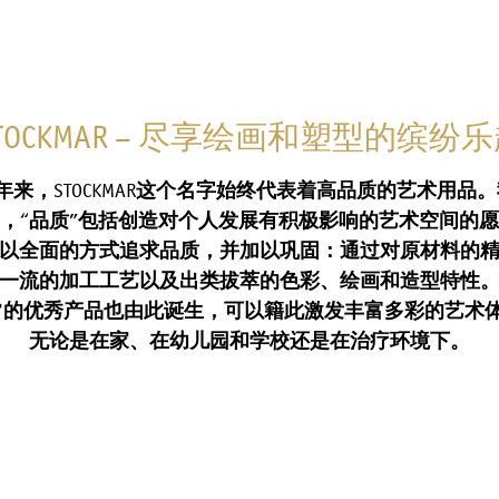
TOCKMAR – 尽享绘画和塑型的缤纷
年
来
，
STOCKMAR
这
个名字始
终
代表着高品
质
的
艺术用
品
。
，“品质”包括创造对个人发展有积极影响的艺术空间的
以
全
面的方式追求品质，并
加以
巩
固：
通
过对
原材料的
一流的加工工艺以及出类拔萃的色彩、
绘
画和造型特性
常
的优秀
产
品也由此
诞
生，可以籍此激发丰富多彩的艺
术
无
论
是在家、在幼儿园和学校
还
是在治
疗环
境下。