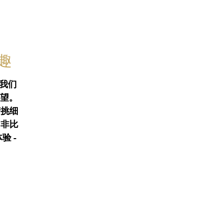
乐趣
我们
愿望。
精挑
细
。非比
体
验
-