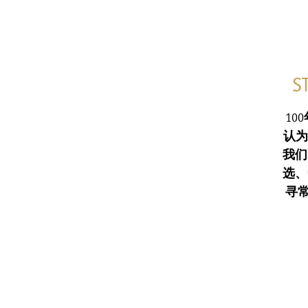
S
100
认为
我们
选
、
寻